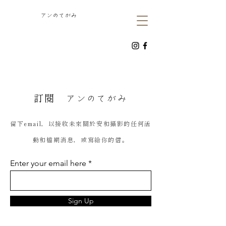
​アンのてがみ
​訂閱
アンのてがみ
留下email，以接收未來關於安和攝影的任何活
動和檔期消息，或寫給你的信。
Enter your email here
Sign Up