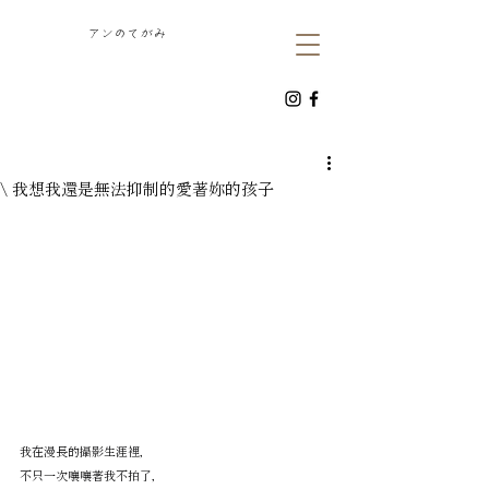
​アンのてがみ
\ 我想我還是無法抑制的愛著妳的孩子
我在漫長的攝影生涯裡，
不只一次嚷嚷著我不拍了，