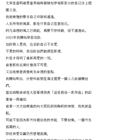
尤其是當明確愛着黑暗與模糊如夢境那部分的自己浮上檯
面之後，
我總無理的要求自己切割和選邊。
人生所有的風暴，都是只有自己在意而已。
阿凡達裡的風之行商說，風要不停移動，而不選邊站。
2025年我開始學習容許，
容許別人愛我，也容許自己不去愛，
不愛的時候，我容許他們繼續在那裡，
於是才得到了重新再愛的一刻。
看著那些從美好變得不可愛，
又從毫無意義變成生命裡的星點，
我開始明白，什麼叫做別在還沒懂愛一個人之前離開他
們。
當宮崎駿爺爺在大螢幕裡發表「這是最後一部作品」的記
者會一再播放，
看著一次次他鄭重的向大眾致詞和鞠躬的神情，我熱淚盈
眶。
可能不是因為那天妳握住我的手說，不要放棄。一個天生
孤獨的人，
即使被愛包圍仍然感覺孤獨。