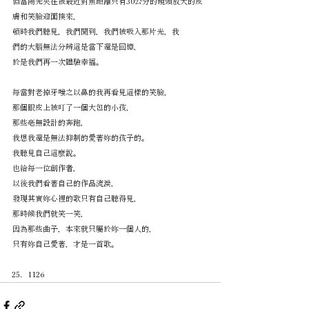
但當陽光夾在被最近對焦距離只有30公分的鏡頭放大的皮
膚和笑臉迎面撲來，
頓時我們聽見，我們聞到，我們被吸入那片光，我
們的大腦無法分辨這是當下還是回憶，
於是我們再一次體驗幸福。
每當對老掉牙嗤之以鼻的我再看見這樣的笑臉，
那個眼皮上被叮了一個大包的小孩，
那些毫無設計的奔跑，
我想我還是無法抑制的愛著妳的孩子的。
我聽見自己這麼說。
也給每一位創作者，
以後我們看著自己的作品流淚，
發現其實妳心裡的歌只有自己聽得見，
那時候我們就笑一笑，
因為那些曲子，本來就只屬於妳一個人的，
只有妳自己愛著，才是一首歌。
1126