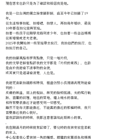
現在想來也許只是為了確認和相信我是她。
我是一位台灣的獨立接案攝影師，直至今年已拍攝了19
年。
從生活瑣事拍起，拍婚禮，拍戀人、再拍幾年婚紗，最後
10年都在拍兒童與家庭。
拍著一些孩子從剛學走路到青少年，也拍著一些爸爸媽媽
從新婚變成老夫老妻。
2025年我開始被一些家庭帶去旅行，我拍他們的旅行，也
拍旅行的自己。
我的拍攝風格和夢有點像，只是一堆片段，
我的文學老師曾點評我的文字都是「片段的東西」，也許
是由於我總看不清事物的全貌，
或其實只是迴避看清楚，人也是。
我總更喜歡拍細節和特寫，極盡仿照小孩視線高度所能看
到的：
皮膚的微溫、肩上的髮絲、微笑的臉頰弧線、光的爬行軌
跡、窗簾的紋理、地毯的質地、爐上燒水的霧氣、
和所有要很靠近才能感受到一切感受。
雖然不是每次都能靠近，不能真的靠近的那種時候，我只
需要靠近我的心就好。
當我認識妳的時候，我都注意著諸如此類微小的事。
，
我在剛滿月的時候就有記憶了，嬰兒時的我被安放在柔軟
的床上，
手心捏著我心愛被被一角的觸感、朦朧的床單顏色和媽媽