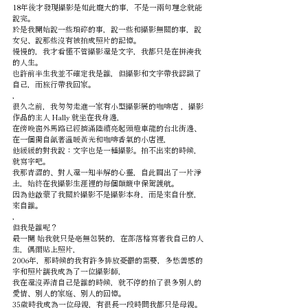
18年後才發現攝影是如此龐大的事，不是一兩句理念就能
說完。
於是我開始說一些瑣碎的事，說一些和攝影無關的事，說
女兒、說那些沒有被拍成照片的記憶。
慢慢的，我才看懂不管攝影還是文字，我都只是在拼湊我
的人生。
也許前半生我並不確定我是誰，但攝影和文字帶我認識了
自己，而旅行帶我回家。
，
很久之前，我匆匆走進一家有小型攝影展的咖啡店 ，攝影
作品的主人 Hally 就坐在我身邊，
在傍晚窗外馬路已經擠滿陸續亮起頭燈車龍的台北街邊、
在一個獨自氤著溫暖黃光和咖啡香氣的小店裡，
他緩緩的對我說：文字也是一種攝影。拍不出來的時候，
就寫字吧。
我那青澀的、對人還一知半解的心靈，自此闢出了一片淨
土，始終在我攝影生涯裡的每個顛簸中保駕護航。
因為他啟蒙了我關於攝影不是攝影本身，而是來自什麼，
來自誰。
，
但我是誰呢？
最一開 始我就只是毫無包裝的，在部落格寫著我自己的人
生，偶爾貼上照片，
2006年，那時候的我有許多排放憂鬱的需要，多愁善感的
字和照片讓我成為了一位攝影師，
我在還沒弄清自己是誰的時候，就不停的拍了很多別人的
愛情、別人的家庭、別人的回憶。
35歲時我成為一位母親，有很長一段時間我都只是母親。