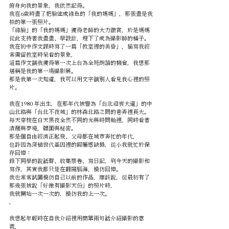
俯身向我的景象，我依然記得。
我在6歲時畫了把臉塗成綠色的「我的媽媽」，那張畫是我
拍的第一張照片。
「綠臉」的「我的媽媽」獲得老師的大力讚賞，於是媽媽
從此支持著我畫畫、學設計，埋下了成為攝影師的種子。
我在初中作文課時寫了一篇「教室裡的黃昏」，描寫我經
常獨留教室時呆看的景象，
這篇作文讓我獲得第一次上台為全班朗讀的機會，我想那
堪稱是我的第一場攝影展。
那是我第一次知道，我可以用文字讓別人看見我心裡的照
片。
我在1980 年出生，在那年代被譽為「台北迎賓大道」的中
山北路與「台北不夜城」的林森北路之間的巷弄裡長大。
每天穿梭在白天黑夜全然不同的光與時間軸裡，同時看著
清醒與夢境，體面與秘密。
那是個自由經濟正起飛、父母都在城市奔忙的年代，
也許因為深植世代基因裡的歸屬感缺損，從小我就忙於保
存回憶：
錄下同學的說話聲、收集票卷、寫日記，到今天的攝影和
寫作，其實我都只是在翻閱腦海，模仿回憶。
我也常常試圖模仿自己以前的作品，應該說，從最初有了
那幾張被說「好像有攝影天份」的照片時，
我就開始一次一次的，模仿我的上一次。
，
我想起年輕時在自我介紹裡用簡單兩句話介紹攝影的意
義，