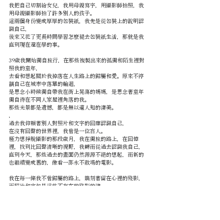
我把自己切割給女兒，我用母親寫字，用攝影師拍照，我
用母親攝影師拍了許多別人的孩子。
這兩個身份變成厚厚的包裝紙，我先是從包裝上的說明認
識自己，
後來又花了更長時間學習怎麼褪去包裝紙生活，那就是我
直到現在還在學的事。
39歲我開始獨自旅行，在那些複製出來的孤獨和陌生裡對
照我的童年，
去看和想起關於我掉落在人生路上的歸屬和愛。原來不停
讓自己在城市中落單的輪迴，
是思念小時候獨自帶我在街上晃蕩的媽媽，是思念著童年
獨自待在不同人家屋裡角落的我。
那些光景都是遺憾，都是無以道人知的淒美。
，
過去我仰賴著別人對照片和文字的回應認識自己，
在沒有回聲的世界裡，我曾是一位盲人。
極力想掙脫攝影的那段歲月，我在獨旅的路上，在回憶
裡，找到比回聲清晰的視野，我轉而從過去認識我自己，
直到今天，那些過去的畫面仍然源源不絕的想起，而新的
也繼續變成舊的，像看一部永不散場的電影。
我在每一條我不曾歸屬的路上，鐫刻著留在心裡的殘影，
而照片和字句是這些不存在的殘影的碑。
是一座座關於我存在過的碑，
我想，那就是全部我所能說明的攝影。
，