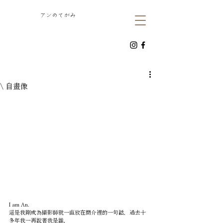
​アンのてがみ
\ 自畫像
I am An.
這是我剛成為攝影師就一直放在簡介裡的一句話，過去十
多年我一再說著我是誰，